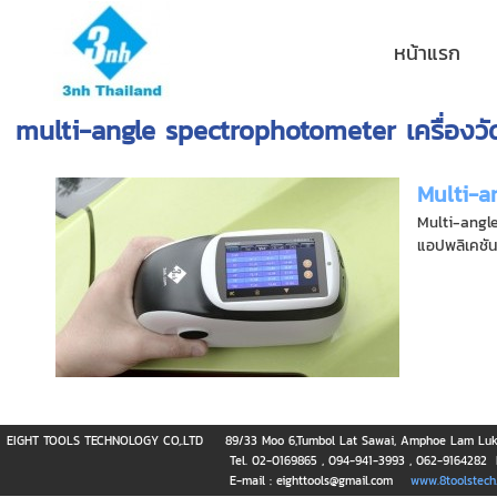
หน้าแรก
multi-angle spectrophotometer เครื่องวัด
Multi-a
Multi-angle
แอปพลิเคชัน เ
EIGHT TOOLS TECHNOLOGY CO,.LTD
89/33 Moo 6,Tumbol Lat Sawai, Amphoe Lam Luk 
Tel. 02-0169865 , 094-941-3993 , 062-9164282 
E-mail : eighttools@gmail.com
www.8toolstech